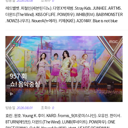
2026.08.08
0
레드벨벳 . 피철인(세븐틴 디노) . 다영 X 박재범 . Stray Kids . JUNHEE . ARTMS .
더윈드(The Wind) . KISS OF LIFE . POW(파우) . WHIB(휘브) . BABYMONSTER
. NOWZ(나우즈) . NouerA(누에라) . 키제(KiXÉ) . A2O MAY . Blue is not blue
957 회
쇼! 음악중심
2026.08.01
0
효린 . 원호 . Young K . 후이 . KARD . fromis_9(프로미스나인) . 오유진 . 한이서 .
8TURN(에잇턴) . 더윈드(The Wind) . LUN8(루네이트) . POW(파우) . ONE