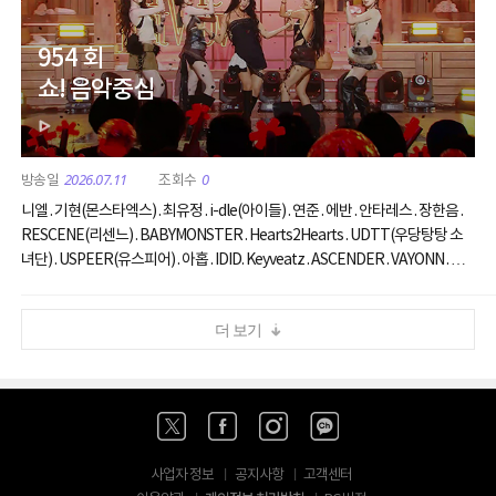
954 회
쇼! 음악중심
2026.07.11
0
니엘 . 기현(몬스타엑스) . 최유정 . i-dle(아이들) . 연준 . 에반 . 안타레스 . 장한음 .
RESCENE(리센느) . BABYMONSTER . Hearts2Hearts . UDTT(우당탕탕 소
녀단) . USPEER(유스피어) . 아홉 . IDID. Keyveatz . ASCENDER . VAYONN . 이
예지
더 보기
사업자 정보
공지사항
고객센터