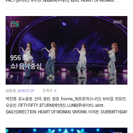
PACT(원팩트) . 우수현 . NouerA(누에라) . idntt . HEART OF WOMAN .
Keyveatz . OURBIRTHDAY
956 회
쇼! 음악중심
2026.07.25
0
박진영 . 유노윤호 . 선미 . 효린 . 원호 . fromis_9(프로미스나인) . 브브걸 . 전유진 .
오유진 . FIFTY FIFTY . 8TURN(에잇턴) . LUN8(루네이트) . idntt .
DAILY:DIRECTION . HEART OF WOMAN . VAYONN . 이리온 . OURBIRTHDAY