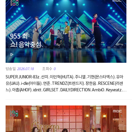
955 회
쇼! 음악중심
2026.07.18
0
SUPER JUNIOR-83z . 선미 . 이민혁(HUTA) . 주니엘 . 기현(몬스타엑스) . 유아
유(UAU) . i-dle(아이들) . 연준 . TRENDZ(트렌드지) . 장한음 . RESCENE(리센
느) . 아홉(AHOF) . idntt . GIRLSET . DAILY:DIRECTION . AmbiO . Keyveatz .
VAYONN . 이예지.하티