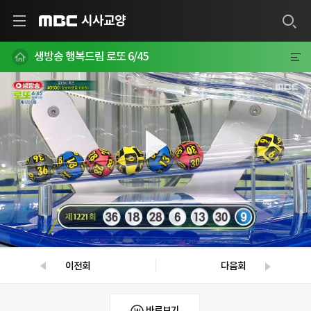
시사교양
MBC
생방송 행복드림 로또 6/45
이전회
다음회
바로보기