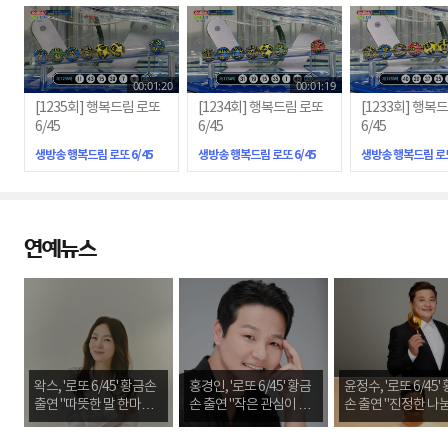
00:01:20
00:01:19
[1235회] 행복드림 로또
[1234회] 행복드림 로또
[1233회] 행복
6/45
6/45
6/45
생방송 행복드림 로또 6/45
생방송 행복드림 로또 6/45
생방송 행복드림 로또
연예뉴스
왁스, '로또 6/45' 황금손
홍경인, '로또 6/45' 황금
윤정수, '로또 6/45'
출연 "따뜻한 말 한마디
손 출연 "작은 관심이 나
손 출연 "진정한 나
도 큰 힘"
눔의 시작"
필요한 곳에 정확히
는 것"