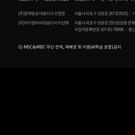
(주)문화방송 대표이사 안형준
서울시 마포구 성암로 267 (03925)
(주)아이엠비씨 대표이사 이선태
서울시 마포구 성암로 255 (상암동 문
사업자등록번호 107-81-78996
통신
ⓒ MBC&iMBC 무단 전재, 재배포 및 이용(AI학습 포함)금지