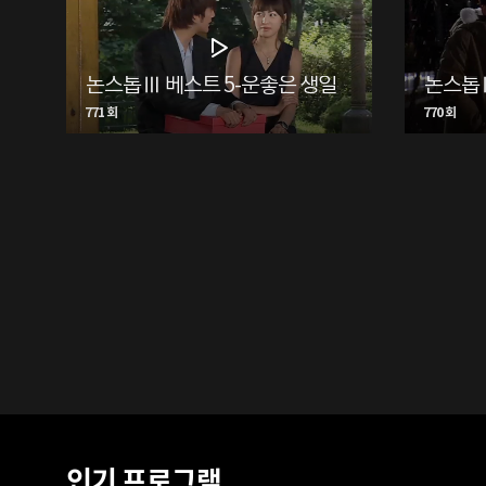
논스톱Ⅲ 베스트 5-운좋은 생일
논스톱Ⅲ
771 회
770 회
인기 프로그램