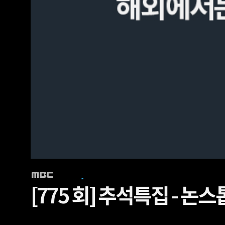
[775 회]
추석특집 - 논스