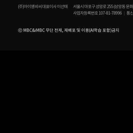
(주)아이엠비씨 대표이사 이선태
서울시 마포구 성암로 255 (상암동 문
사업자등록번호 107-81-78996
통신
ⓒ MBC&iMBC 무단 전재, 재배포 및 이용(AI학습 포함)금지