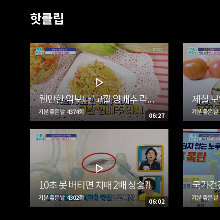
핫클립
웬만한 약보다 '고깔 양배추 라페'
제철 보
기분 좋은 날 4374회
기분 좋은 날 
06:27
10초 못 버티면 치매 2배 상승?!
기분 좋은 날 4302회
기분 좋은 날 
06:02