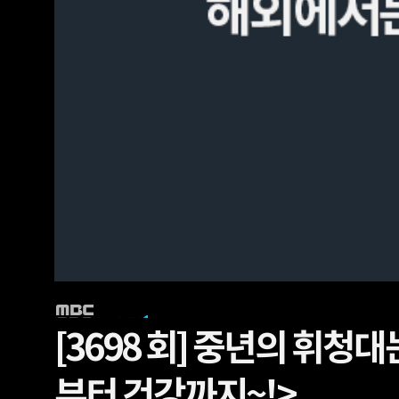
[3698 회]
중년의 휘청대는
부터 건강까지~!>