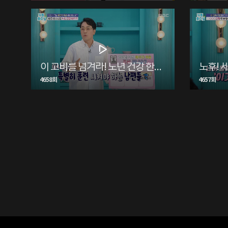
이 고비를 넘겨라! 노년 건강 한방에 훅~
노후! 
4658회
4657회