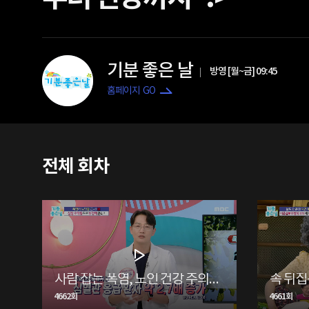
기분 좋은 날
방영 [월~금] 09:45
홈페이지 GO
전체 회차
사람 잡는 폭염, 노인 건강 주의보
속 뒤집
4662회
4661회