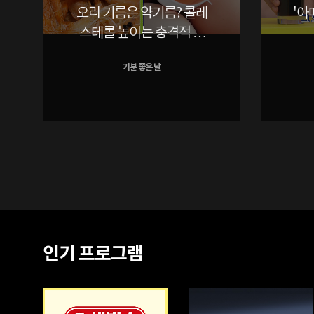
오리 기름은 약기름? 콜레
'아
스테롤 높이는 충격적 정
체!
기분 좋은 날
인기 프로그램