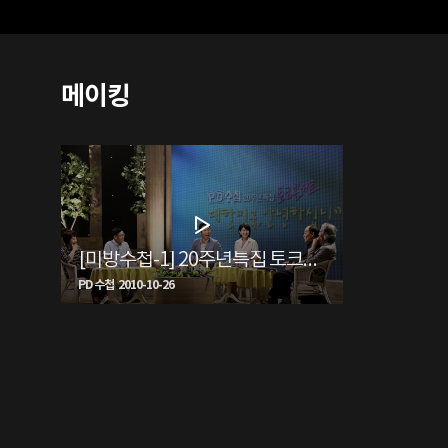
메이킹
[미방수첩-1] 20주년특집 토크콘서트 "대한민국, 안녕하십니까?"
PD 수첩 2010-10-26