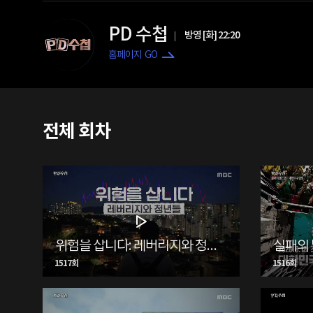
PD 수첩
방영 [화] 22:20
홈페이지 GO
전체 회차
위험을 삽니다: 레버리지와 청년들
실패의 
1517회
1516회