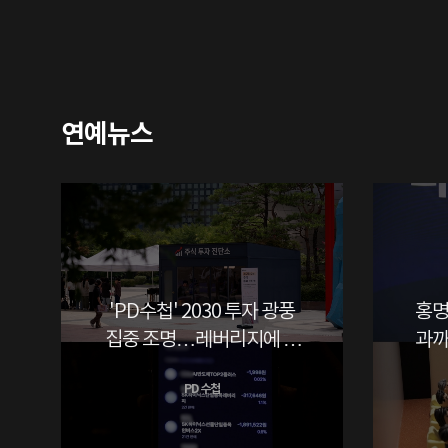
연예뉴스
'PD수첩' 2030 투자 광풍
홍명
집중 조명…레버리지에 무
과까
너진 청년들 현실
PD 수첩