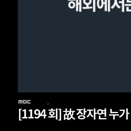
[1194 회]
故 장자연 누