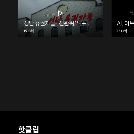
성난 유권자들 - 선관위 '투표용지 부족 사태'
AI, 
1513회
1512회
핫클립