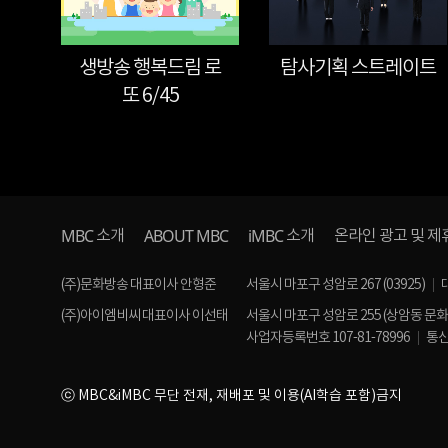
생방송 행복드림 로
탐사기획 스트레이트
또 6/45
MBC
ABOUT MBC
iMBC
소개
소개
온라인 광고 및 제
(주)문화방송 대표이사 안형준
서울시 마포구 성암로 267 (03925)
(주)아이엠비씨 대표이사 이선태
서울시 마포구 성암로 255 (상암동 문
사업자등록번호 107-81-78996
통신
ⓒ MBC&iMBC 무단 전재, 재배포 및 이용(AI학습 포함)금지