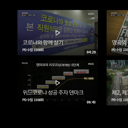
코로나와 함께 살기
영국의
PD 수첩 1308회
PD 수첩 13
04:29
위드코로나 성공 주자 덴마크
제2, 
PD 수첩 1308회
PD 수첩 13
06:43