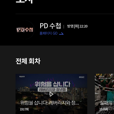
PD 수첩
방영 [화] 22:20
홈페이지 GO
전체 회차
위험을 삽니다: 레버리지와 청년들
실패의 
1517회
1516회