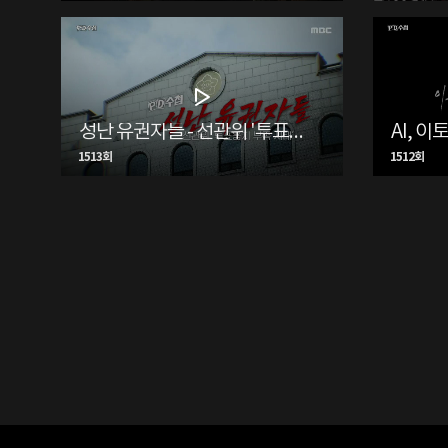
성난 유권자들 - 선관위 '투표용지 부족 사태'
AI, 
1513회
1512회