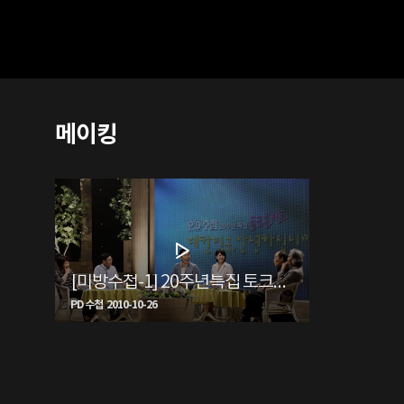
메이킹
[미방수첩-1] 20주년특집 토크콘서트 "대한민국, 안녕하십니까?"
PD 수첩 2010-10-26