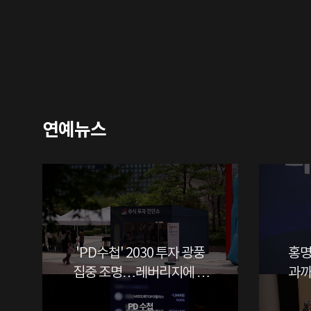
연예뉴스
'PD수첩' 2030 투자 광풍
홍명
집중 조명…레버리지에 무
과까
너진 청년들 현실
PD 수첩