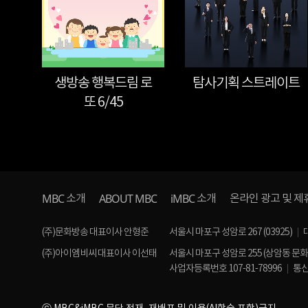
생방송 행복드림 로
탐사기획 스트레이트
또 6/45
MBC
ABOUT MBC
iMBC
소개
소개
온라인 광고 및 제
(주)문화방송 대표이사 안형준
서울시 마포구 성암로 267 (03925)
(주)아이엠비씨 대표이사 이선태
서울시 마포구 성암로 255 (상암동 문
사업자등록번호 107-81-78996
통신