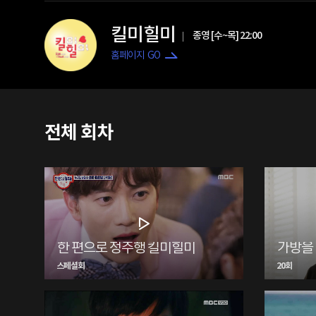
킬미힐미
종영 [수~목] 22:00
홈페이지 GO
전체 회차
한 편으로 정주행 킬미힐미
가방을
스페셜회
20회