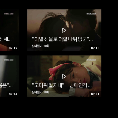
"나는 너야, 너는 나지"…신세기 떠났다, 도현(지성) 인격융합 '신세기, 굿바이, 성공적'
"이별 선물로 더할 나위 없군"…리진(황정음), 신세기(지성)에 키스선물 '눈물 이별'
킬미힐미 20회
02:12
02:18
"얘 이름이 나나구.. 내 이름은"…어린 차도현 인격(지성) & 나나 등장, 리진(황정음)과 마주
"고마워 잘지내"…남매인격 요섭·요나(지성)도 떠났다, 리진(황정음) 폭풍오열
킬미힐미 20회
02:34
02:31