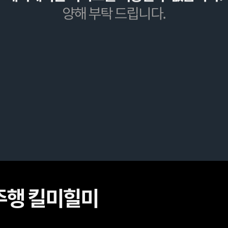
주행 킬미힐미