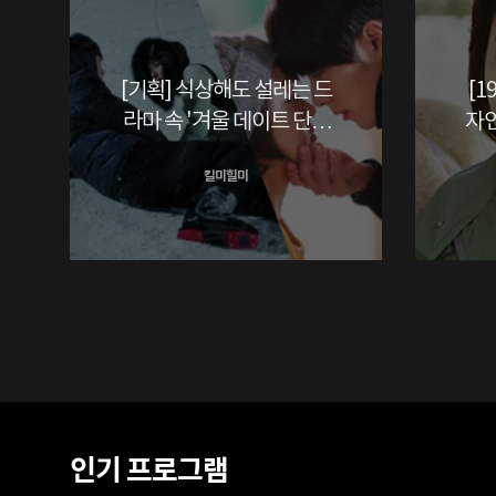
[기획] 식상해도 설레는 드
[1
라마 속 '겨울 데이트 단골
자
코스' BEST4
킬미힐미
인기 프로그램