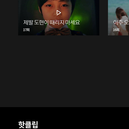
제발 도현이 때리지 마세요
아주 
17회
16회
핫클립