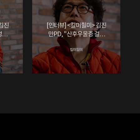
 김진
[인터뷰] <킬미힐미> 김진
성과
만PD, "산후우울증 걸린
기분"
킬미힐미