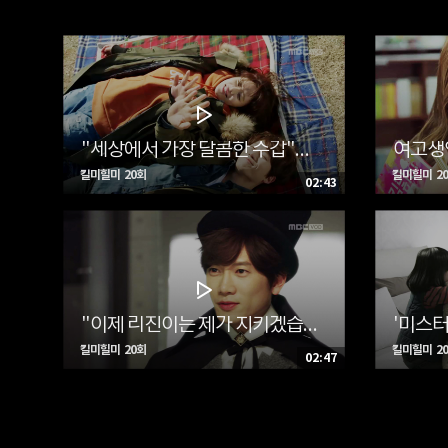
"세상에서 가장 달콤한 수갑"…도현(지성), 리진(황정음)에 프러포즈 '해피엔딩'
킬미힐미 20회
킬미힐미 2
02:43
"이제 리진이는 제가 지키겠습니다"…도현(지성) 공재의식, '미스터 X'와 대면
킬미힐미 20회
킬미힐미 2
02:47