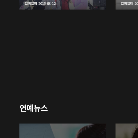
킬미힐미 2015-03-12
킬미힐미 201
연예뉴스