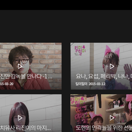
천재 김진만 감독을 만나다 -1 <생생현장>
5-03-20
킬미힐미 2015-03-12
천상의 치유사 리진이의 마지막 인사, 황정음 편 <생생현장>