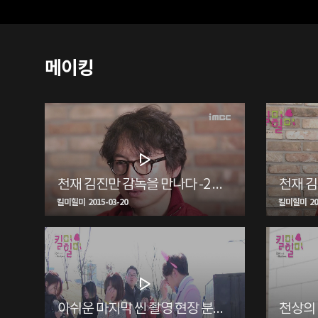
메이킹
천재 김진만 감독을 만나다 -2 <생생현장>
킬미힐미 2015-03-20
킬미힐미 201
아쉬운 마지막 씬 촬영 현장 분위기<생생현장>