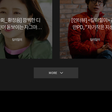
9회_황정음] 깜찍한 디
[인터뷰] <킬미힐미>
인이 돋보이는 자그마한
만PD, "차기작은 지
사이즈의 토끼 귀걸이
히말라야에서?"
킬미힐미
킬미힐미