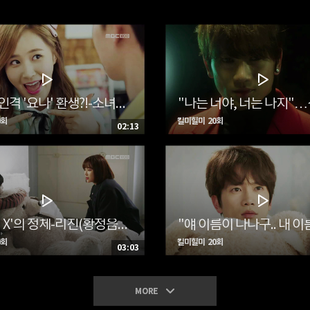
여고생인격 '요나' 환생?!-소녀시대 유리, 안요나로 등장! 리온(박서준) 기겁
0회
킬미힐미 20회
02:13
'미스터 X'의 정체-리진(황정음)만이 할 수 있던 '나나'와의 이별, '미스터 X'의 정체는..
0회
킬미힐미 20회
03:03