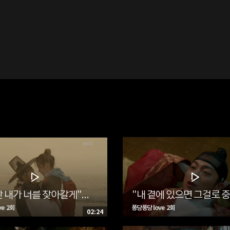
"언젠간 내가 너를 찾아갈게"…이도(윤두준)-단비(김슬기), 비 내리는 날의 이별
e 2회
퐁당퐁당 love 2회
02:24