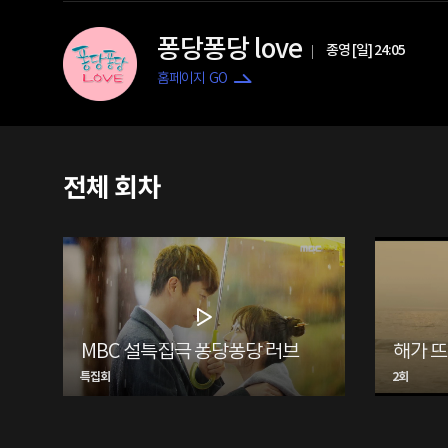
퐁당퐁당 love
종영 [일] 24:05
홈페이지 GO
전체 회차
MBC 설특집극 퐁당퐁당 러브
특집회
2회