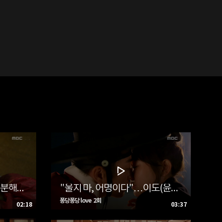
"내 곁에 있으면 그걸로 충분해"…이도(윤두준), 단비(김슬기)에 속마음 고백
"울지 마, 어명이다"…이도(윤두준)-단비(김슬기), 조선시대판 사랑 확인도 키스 '심쿵'
퐁당퐁당 love 2회
02:18
03:37