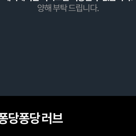
 퐁당퐁당 러브