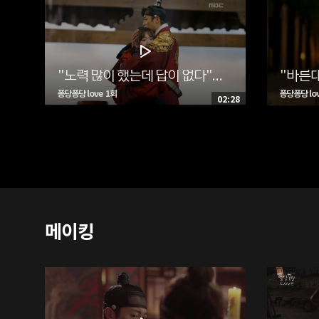
"노력 많이 했는데 답이 없다"…이도(윤두준), 조선에 남은 단비(김슬기)와 포옹
퐁당퐁당 love 1회
퐁당퐁당 lov
02:28
메이킹