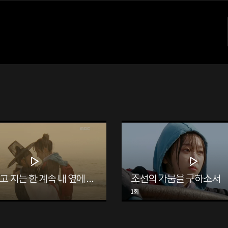
해가 뜨고 지는 한 계속 내 옆에 있어!
조선의 가뭄을 구하소서
1회