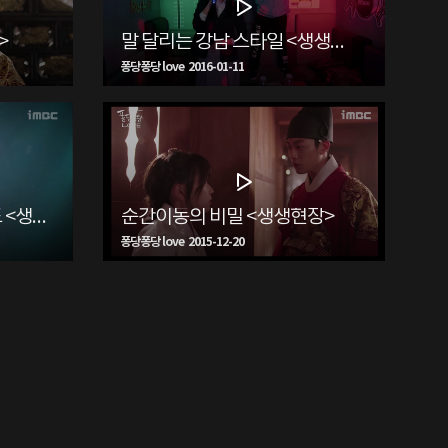
>
말 달리는 강남 스타일 <생생현장>
퐁당퐁당 love 2016-01-11
단비의 수중촬영 비하인드 <생생현장>
순간이동의 비밀 <생생현장>
퐁당퐁당 love 2015-12-20