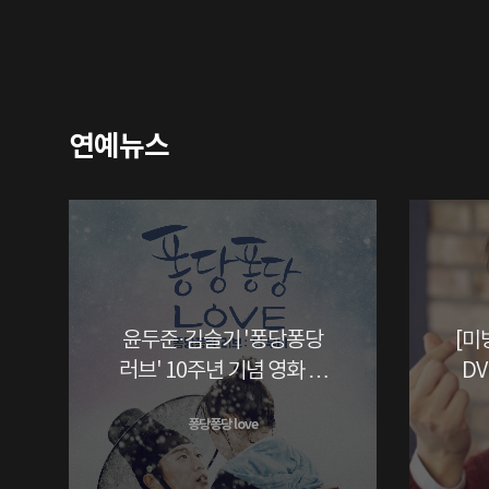
연예뉴스
윤두준·김슬기 '퐁당퐁당
[미
러브' 10주년 기념 영화 상
DV
영
윤
퐁당퐁당 love