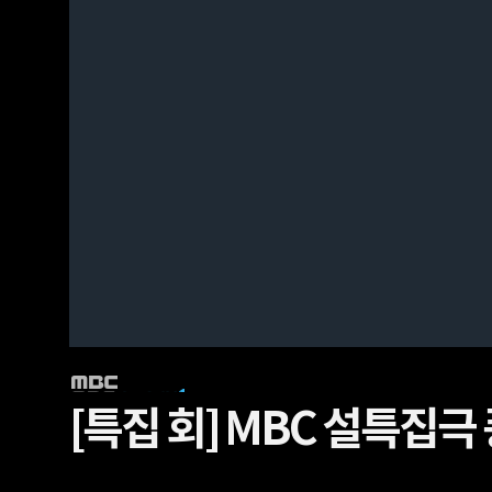
[특집 회]
MBC 설특집극