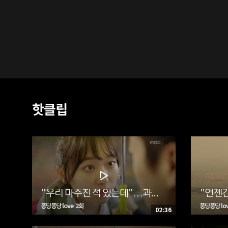
핫클립
"우리 마주친 적 있는데"…과거에서 돌아온 단비(김슬기), 이도(윤두준)와 재회?
퐁당퐁당 love 2회
퐁당퐁당 lov
02:36