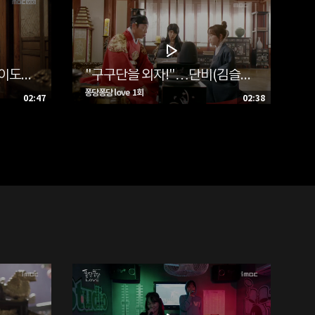
"고삼이 이 육실할 놈!"…이도(윤두준), 단비(김슬기)가 준 떡볶이 먹고 배탈
"구구단을 외자!"…단비(김슬기)-이도(윤두준), 긴장감 넘치는 구구단 외기 '폭소'
퐁당퐁당 love 1회
02:47
02:38