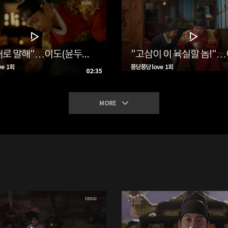
"바른대로 말해"…이도(윤두준), 공 차면서 단비(김슬기)와의 로맨스 급전개 '심쿵'
e 1회
퐁당퐁당 love 1회
02:35