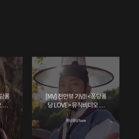
퐁당퐁
[MV] 천만뷰 기념! <퐁당퐁
 공
당 LOVE> 뮤직비디오 공
개! (윤두준ver)
퐁당퐁당 love