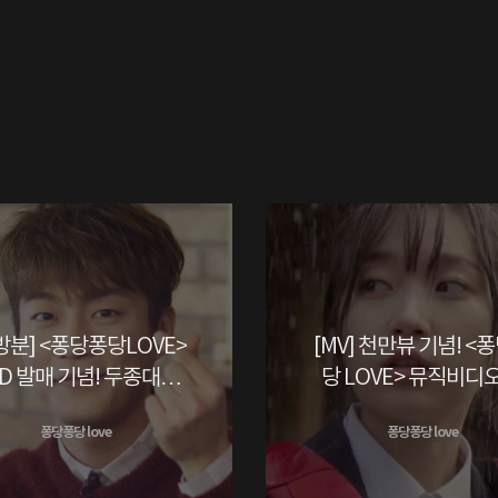
방분] <퐁당퐁당LOVE>
[MV] 천만뷰 기념! <
D 발매 기념! 두종대왕
당 LOVE> 뮤직비디오
두준의 깜짝 인사 공개!
개! (김슬기ver)
퐁당퐁당 love
퐁당퐁당 love