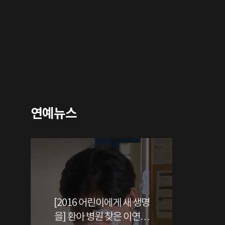
연예뉴스
[2016 어린이에게 새 생명
을] 환아 병원 찾은 이연복