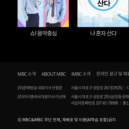
쇼! 음악중심
나 혼자 산다
MBC
ABOUT MBC
iMBC
소개
소개
온라인 광고 및 제
(주)문화방송 대표이사 안형준
서울시 마포구 성암로 267 (03925)
(주)아이엠비씨 대표이사 이선태
서울시 마포구 성암로 255 (상암동 문
사업자등록번호 107-81-78996
통신
ⓒ MBC&iMBC 무단 전재, 재배포 및 이용(AI학습 포함)금지