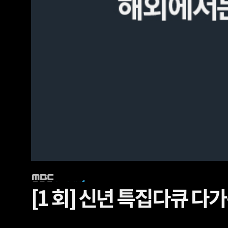
[1 회]
신년 특집다큐 다가온