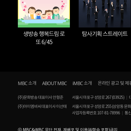
생방송 행복드림 로
탐사기획 스트레이트
또 6/45
MBC
ABOUT MBC
iMBC
소개
소개
온라인 광고 및 제
(주)문화방송 대표이사 안형준
서울시 마포구 성암로 267 (03925)
(주)아이엠비씨 대표이사 이선태
서울시 마포구 성암로 255 (상암동 문
사업자등록번호 107-81-78996
통신
ⓒ MBC&iMBC 무단 전재, 재배포 및 이용(AI학습 포함)금지