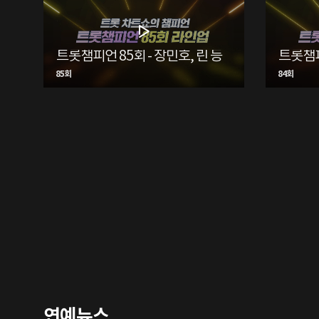
트롯챔피언 85회 - 장민호, 린 등
85회
84회
연예뉴스