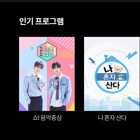
인기 프로그램
쇼! 음악중심
나 혼자 산다