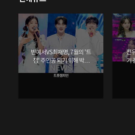
빈예서VS최재명, 7월의 '트
전유
챔' 주인공 되기 위해 박서
기 
진 맹추격 [이슈in]
트롯챔피언