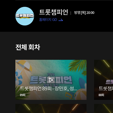
트롯챔피언
방영 [목] 20:00
홈페이지 GO
전체 회차
트롯챔피언 89회 - 장민호, 성리 등
89회
88회