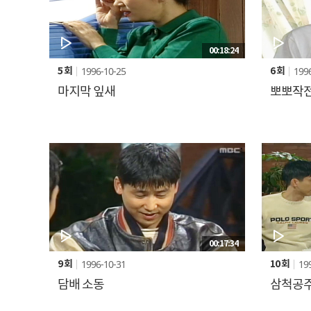
00:18:24
1996-10-25
199
5 회
6 회
마지막 잎새
뽀뽀작
00:17:34
1996-10-31
19
9 회
10 회
담배 소동
삼척공주