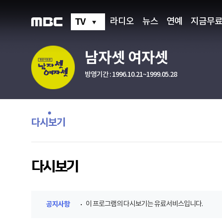
TV
라디오
뉴스
연예
지금무
남자셋 여자셋
방영기간 : 1996.10.21~1999.05.28
프
로
그
다시보기
램
메
뉴
다시보기
공지사항
이 프로그램의 다시보기는 유료서비스입니다.