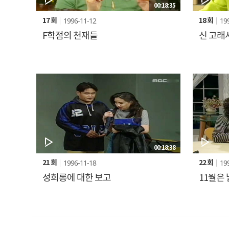
00:18:35
1996-11-12
19
17 회
18 회
F학점의 천재들
신 고래
00:18:38
1996-11-18
19
21 회
22 회
성희롱에 대한 보고
11월은 