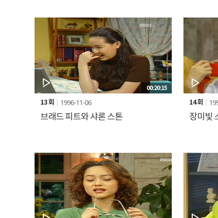
00:20:15
1996-11-06
19
13 회
14 회
브래드 피트와 샤론 스톤
장미빛 