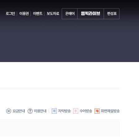
로그인
이용권
이벤트
보도자료
온에어
편성표
요금안내
이용안내
자막방송
수어방송
화면해설방송