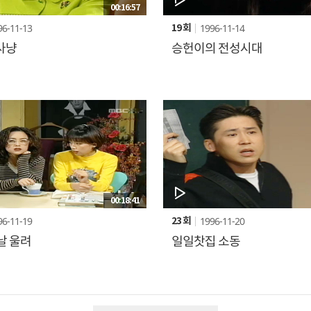
00:16:57
96-11-13
1996-11-14
19 회
사냥
승헌이의 전성시대
00:18:41
96-11-19
1996-11-20
23 회
날 울려
일일찻집 소동