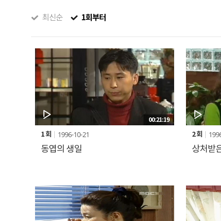
1회부터
최신순
00:21:19
1996-10-21
199
1 회
2 회
동엽의 생일
상처받은