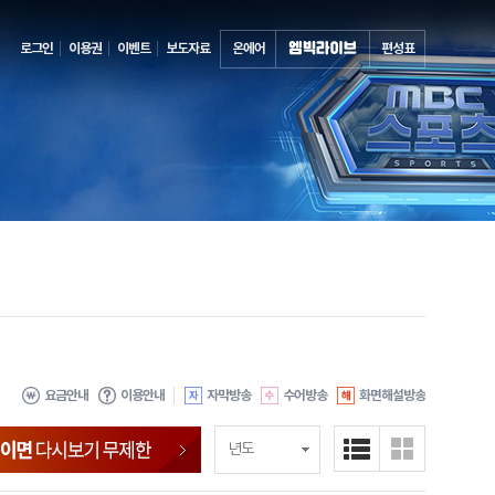
로그인
이용권
이벤트
보도자료
온에어
편성표
요금안내
이용안내
자막방송
수어방송
화면해설방송