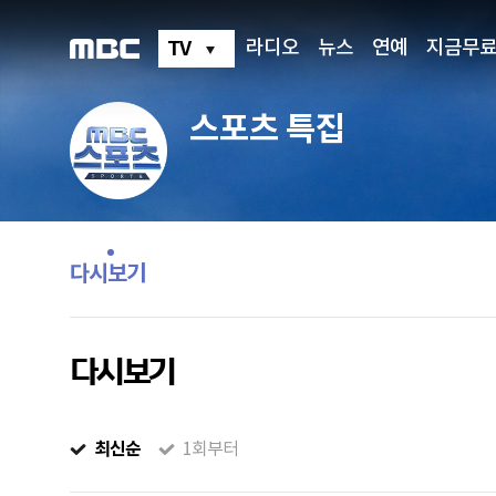
TV
라디오
뉴스
연예
지금무
스포츠 특집
프
로
그
다시보기
램
메
뉴
다시보기
최신순
1회부터