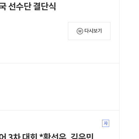
민국 선수단 결단식
다시보기
MBC스포츠 마레 노스트럼 수영투어 3차 대회 *황선우, 김우민 출전