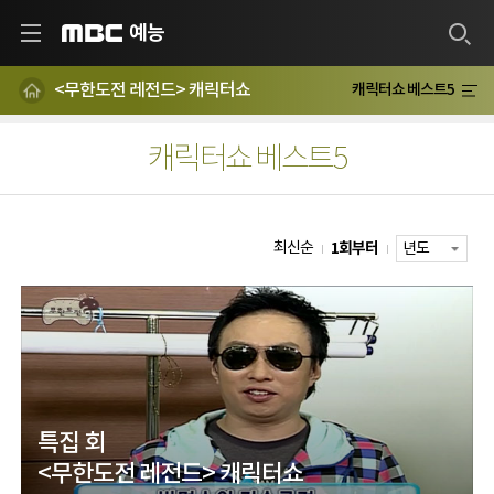
예능
MBC
<무한도전 레전드> 캐릭터쇼
캐릭터쇼 베스트5
캐릭터쇼 베스트5
1회부터
최신순
특집 회
<무한도전 레전드> 캐릭터쇼