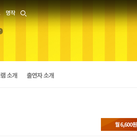
료
명작
램 소개
출연자 소개