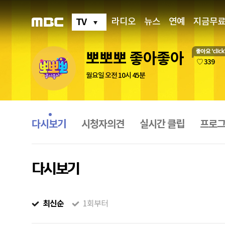
TV
라디오
뉴스
연예
지금무
뽀뽀뽀 좋아좋아
좋
♡ 339
아
월요일 오전 10시 45분
요
프
로
그
다시보기
시청자의견
실시간 클립
프로그
램
메
뉴
다시보기
최신순
1회부터