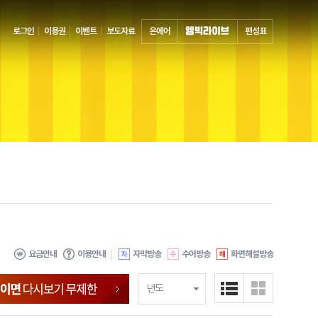
로그인
이용권
이벤트
보도자료
온에어
편성표
요금안내
이용안내
자막방송
수어방송
화면해설방송