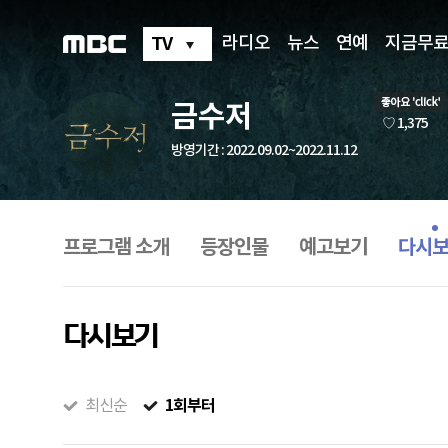
TV
라디오
뉴스
연예
지금무
금수저
좋
♡ 1,375
아
방영기간 : 2022.09.02~2022.11.12
요
프
로
그
프로그램 소개
등장인물
예고보기
다시
램
메
뉴
다시보기
1회부터
최신순