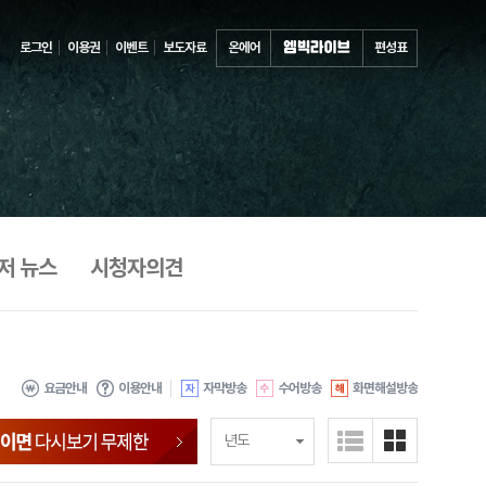
로그인
이용권
이벤트
보도자료
온에어
편성표
저 뉴스
시청자의견
요금안내
이용안내
자막방송
수어방송
화면해설방송