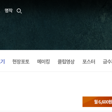
료
명작
보기
현장포토
메이킹
클립영상
포스터
금수