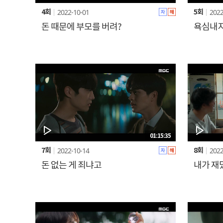
2022-10-01
2022
4회
5회
돈 때문에 부모를 버려?
욕심내지
01:15:35
2022-10-14
2022
7회
8회
돈 없는 게 죄냐고
내가 재