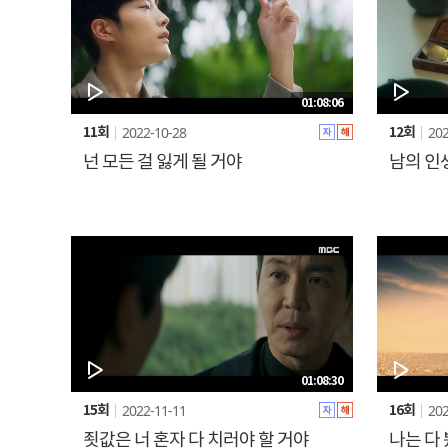
01:08:06
2022-10-28
202
11회
12회
넌 모든 걸 잃게 될 거야
남의 인
01:08:30
2022-11-11
202
15회
16회
죗값은 너 혼자 다 치러야 할 거야
나는 다